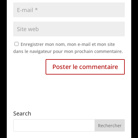
Enregistrer mon nom, mon e-mail et mon site
dans le navigateur pour mon prochain commentaire.
A
l
t
e
r
Search
n
a
t
i